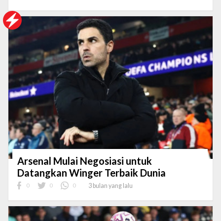
Arsenal Mulai Negosiasi untuk
Datangkan Winger Terbaik Dunia
0
0
0
3 bulan yang lalu