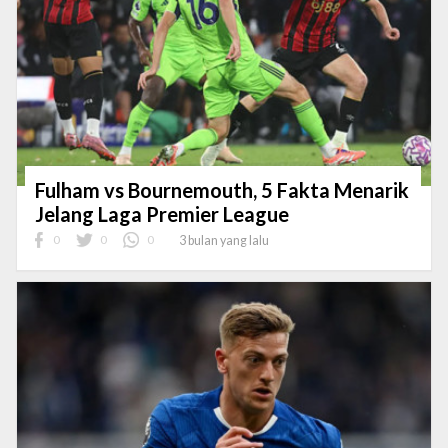
Fulham vs Bournemouth, 5 Fakta Menarik
Jelang Laga Premier League
0
0
0
3 bulan yang lalu