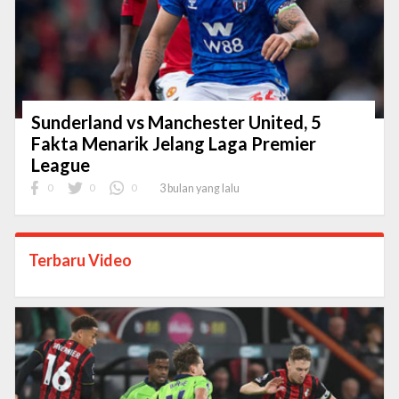
Sunderland vs Manchester United, 5
Fakta Menarik Jelang Laga Premier
League
0
0
0
3 bulan yang lalu
Terbaru Video