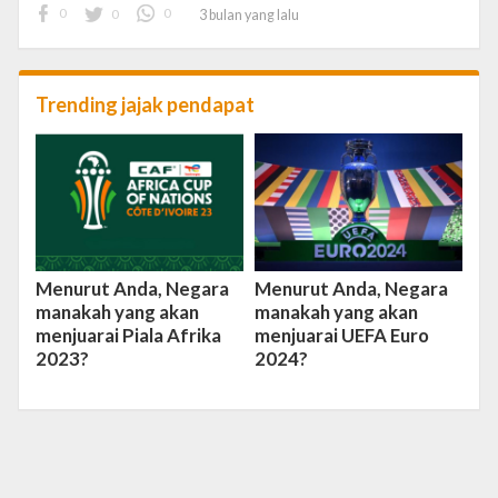
0
0
0
3 bulan yang lalu
Trending jajak pendapat
Menurut Anda, Negara
Menurut Anda, Negara
manakah yang akan
manakah yang akan
menjuarai Piala Afrika
menjuarai UEFA Euro
2023?
2024?
Hari ini Top
Postingan