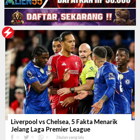
Liverpool vs Chelsea, 5 Fakta Menarik
Jelang Laga Premier League
0
0
0
3 bulan yang lalu