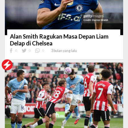
Alan Smith Ragukan Masa Depan Liam
Delap di Chelsea
0
0
0
3 bulan yang lalu