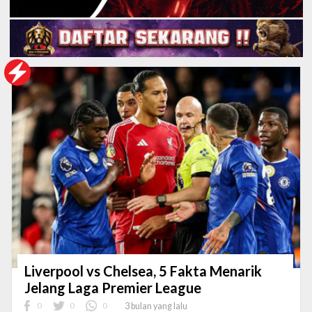
Liverpool vs Chelsea, 5 Fakta Menarik
Jelang Laga Premier League
0
0
0
3 bulan yang lalu