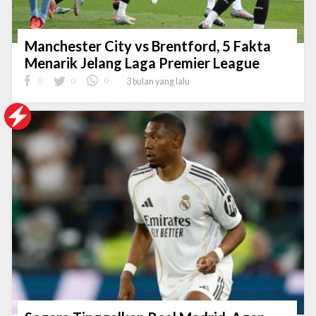
Manchester City vs Brentford, 5 Fakta
Menarik Jelang Laga Premier League
0
0
0
3 bulan yang lalu