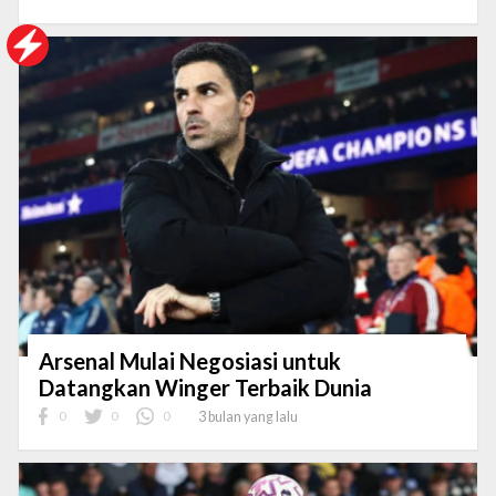
Arsenal Mulai Negosiasi untuk
Datangkan Winger Terbaik Dunia
0
0
0
3 bulan yang lalu