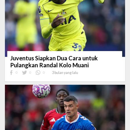
Juventus Siapkan Dua Cara untuk
Pulangkan Randal Kolo Muani
0
0
0
3 bulan yang lalu