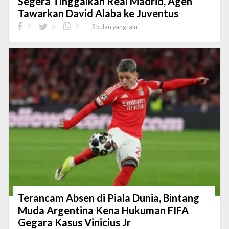
Segera Tinggalkan Real Madrid, Agen
Tawarkan David Alaba ke Juventus
0
0
0
3 bulan yang lalu
Terancam Absen di Piala Dunia, Bintang
Muda Argentina Kena Hukuman FIFA
Gegara Kasus Vinicius Jr