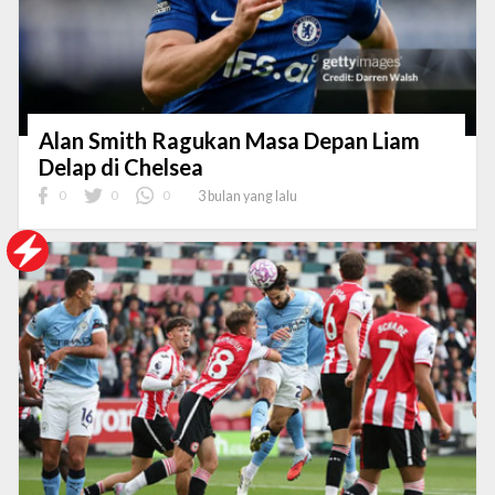
Alan Smith Ragukan Masa Depan Liam
Delap di Chelsea
0
0
0
3 bulan yang lalu