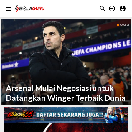



menu
Arsenal Mulai Negosiasi untuk
Datangkan Winger Terbaik Dunia