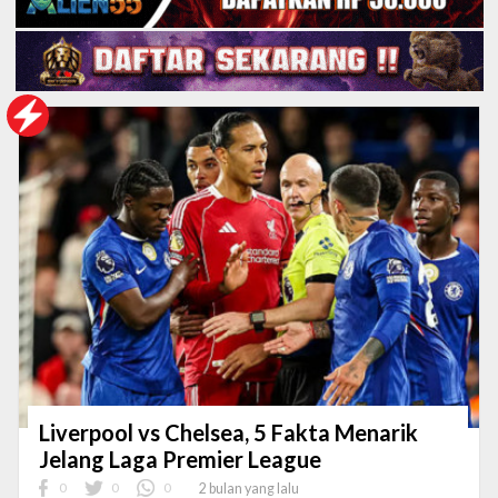
Liverpool vs Chelsea, 5 Fakta Menarik
Jelang Laga Premier League
0
0
0
2 bulan yang lalu