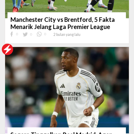
Manchester City vs Brentford, 5 Fakta
Menarik Jelang Laga Premier League
0
0
0
2 bulan yang lalu