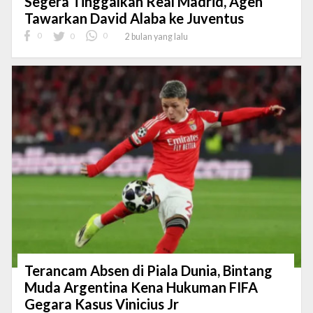
Segera Tinggalkan Real Madrid, Agen
Tawarkan David Alaba ke Juventus
0
0
0
2 bulan yang lalu
Terancam Absen di Piala Dunia, Bintang
Muda Argentina Kena Hukuman FIFA
Gegara Kasus Vinicius Jr