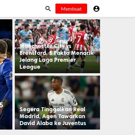


Membuat
Manchester City vs
Brentford, 5 Fakta Menarik
Jelang Laga Premier
League
5
Segera Tinggalkan Real
g
Madrid, Agen Tawarkan
David Alaba ke Juventus