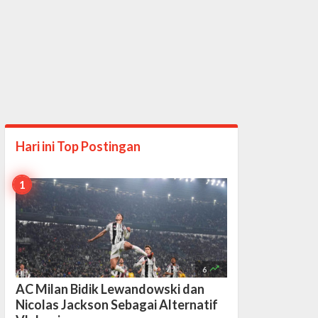
Hari ini Top
Postingan

6
AC Milan Bidik Lewandowski dan
Nicolas Jackson Sebagai Alternatif