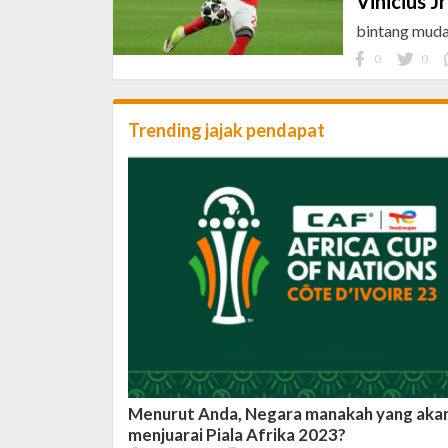
Vinicius Jr
bintang muda 
0
0
Trending jajak pendapat
Menurut Anda, Negara manakah yang aka
menjuarai Piala Afrika 2023?