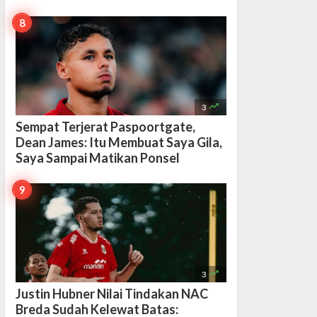

3
Sempat Terjerat Paspoortgate,
Dean James: Itu Membuat Saya Gila,
Saya Sampai Matikan Ponsel

3
Justin Hubner Nilai Tindakan NAC
Breda Sudah Kelewat Batas: