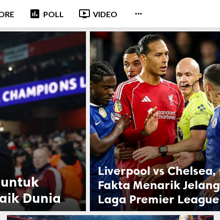
poll
ondemand_video

CORE
POLL
VIDEO
Liverpool vs Chelsea, 
 untuk
Fakta Menarik Jelan
aik Dunia
Laga Premier League