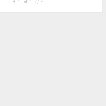
0
0
0