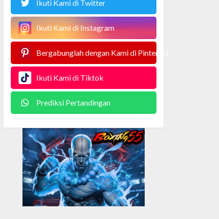
Ikuti Kami di Twitter
Ikuti Kami di Instagram
Bergabunglah dengan Kami di Pinterest
Ikuti Kami di Tiktok
Prediksi Pertandingan