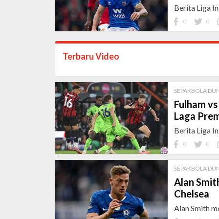
Berita Liga I
0
0
Terbaru Video
SEPAKBOLA DU
Fulham vs
Laga Prem
Berita Liga I
0
0
SEPAKBOLA DU
Alan Smit
Chelsea
Alan Smith me