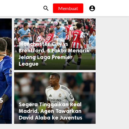


Membuat
Manchester City vs
Brentford, 5 Fakta Menarik
Jelang Laga Premier
League
5
Segera Tinggalkan Real
g
Madrid, Agen Tawarkan
David Alaba ke Juventus