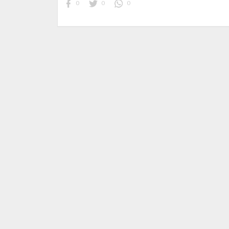
0
0
0