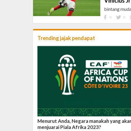
Vinicius Jr
bintang muda 
0
0
Trending jajak pendapat
Menurut Anda, Negara manakah yang aka
menjuarai Piala Afrika 2023?