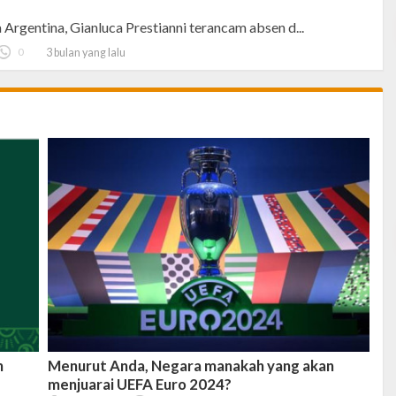
Argentina, Gianluca Prestianni terancam absen d...
0
3 bulan yang lalu
n
Menurut Anda, Negara manakah yang akan
menjuarai UEFA Euro 2024?