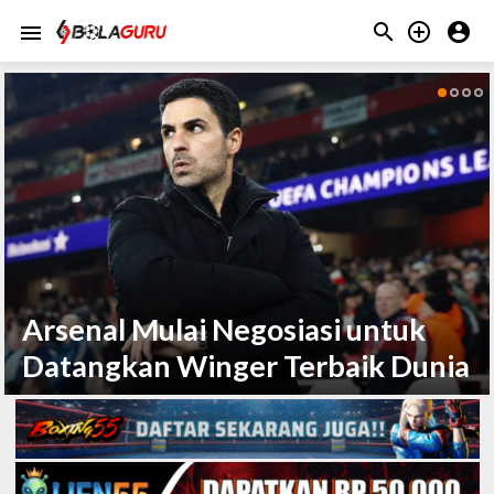



menu
Arsenal Mulai Negosiasi untuk
Datangkan Winger Terbaik Dunia