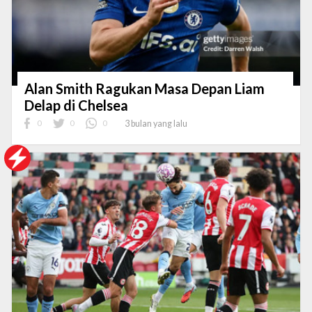
Alan Smith Ragukan Masa Depan Liam
Delap di Chelsea
0
0
0
3 bulan yang lalu