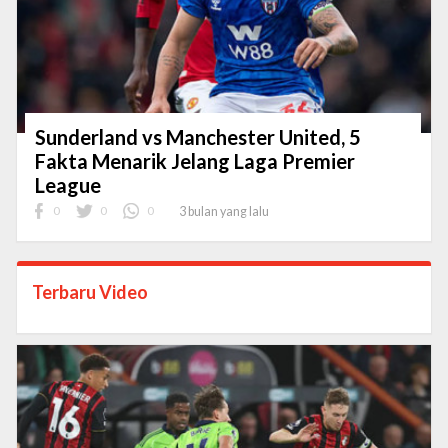
Sunderland vs Manchester United, 5
Fakta Menarik Jelang Laga Premier
League
0
0
0
3 bulan yang lalu
Terbaru Video