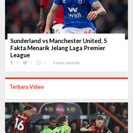
Sunderland vs Manchester United, 5
Fakta Menarik Jelang Laga Premier
League
0
0
0
2 bulan yang lalu
Terbaru Video