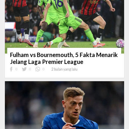
Fulham vs Bournemouth, 5 Fakta Menarik
Jelang Laga Premier League
0
0
0
2 bulan yang lalu