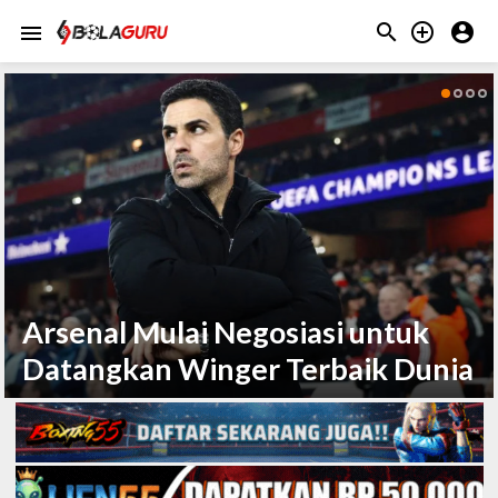



menu
Arsenal Mulai Negosiasi untuk
Datangkan Winger Terbaik Dunia